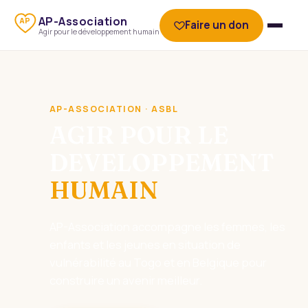
AP-Association
AP
Faire un don
Agir pour le développement humain
AP-ASSOCIATION · ASBL
AGIR POUR LE
DEVELOPPEMENT
HUMAIN
AP-Association accompagne les femmes, les
enfants et les jeunes en situation de
vulnérabilité au Togo et en Belgique pour
construire un avenir meilleur.